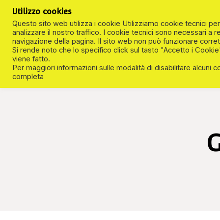
Skip
Utilizzo cookies
to
Questo sito web utilizza i cookie Utilizziamo cookie tecnici per 
analizzare il nostro traffico. I cookie tecnici sono necessari a r
content
navigazione della pagina. Il sito web non può funzionare corr
associazione
Just another WordPress site
Si rende noto che lo specifico click sul tasto "Accetto i Cookie
viene fatto.
Home
2022
Maggio
2
civico 32
Per maggiori informazioni sulle modalità di disabilitare alcuni co
completa
G