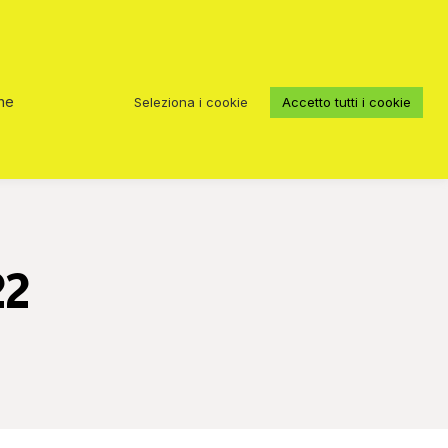
AMICI E OSPITI
CONTATTACI
che
Seleziona i cookie
Accetto tutti i cookie
22